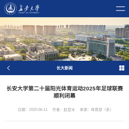
校长信箱
校园门户
校内邮件
原
图
长大新闻
长安大学第二十届阳光体育运动2025年足球联赛
顺利闭幕
日期：2025-06-11
作者：赵翌冰
来源：体育部（系）
学校简介
现任领导
历任领导
历史沿革
长大标识
长大映像