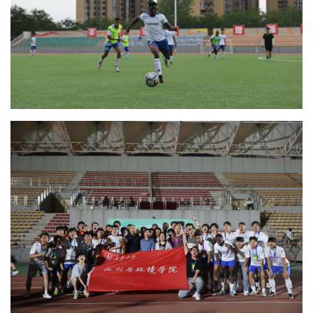
科研概况
科研平台
科研团队
科研成果
学术期刊
本科招生
研究生招生
留学生招生
成人教育
学生就业