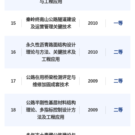
与工程应用
秦岭终南山公路隧道建设
15
2010
一等
及运营管理关键技术
永久性沥青路面结构设计
本科招生
研究生招生
留学生招生
成人教育
16
理论与方法、关键技术及
2010
二等
学生就业
工程应用
公路在用桥梁检测评定与
17
2009
二等
维修加固成套技术
公路半刚性基层材料结构
18
理论、多指标控制设计方
2009
二等
法及工程应用