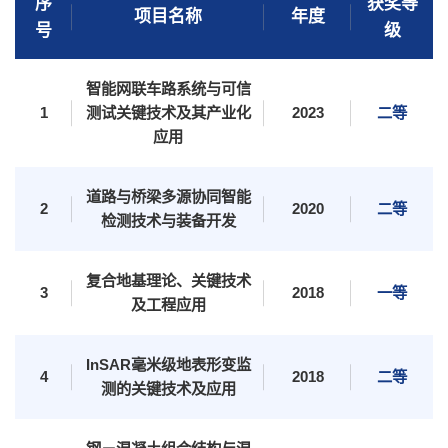
序
获奖等
长大映像
项目名称
年度
号
级
智能网联车路系统与可信
1
测试关键技术及其产业化
2023
二等
应用
道路与桥梁多源协同智能
2
2020
二等
检测技术与装备开发
复合地基理论、关键技术
3
2018
一等
及工程应用
党群部门
行政部门
直附属单位
教学科研单位
InSAR毫米级地表形变监
4
2018
二等
测的关键技术及应用