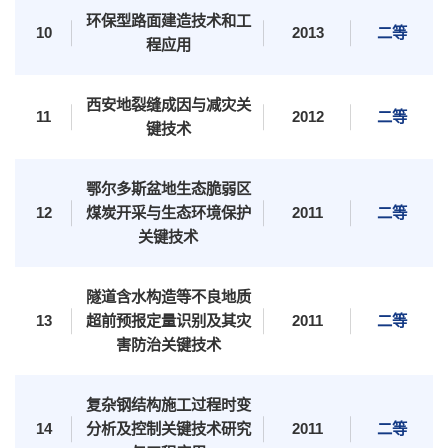
本科教育
研究生教育
国际教育
继续教育
重点学科
环保型路面建造技术和工
10
2013
二等
程应用
西安地裂缝成因与减灾关
11
2012
二等
键技术
鄂尔多斯盆地生态脆弱区
12
煤炭开采与生态环境保护
2011
二等
关键技术
隧道含水构造等不良地质
科研概况
科研平台
科研团队
科研成果
学术期刊
13
超前预报定量识别及其灾
2011
二等
害防治关键技术
复杂钢结构施工过程时变
14
分析及控制关键技术研究
2011
二等