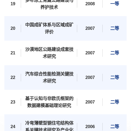
多年冻土青藏公路建设与
19
2008
一等
养护技术
档案资料
网络服务
后勤保障
医疗服务
仪器共享
附属学校
中国成矿体系与区域成矿
20
2007
二等
评价
沙漠地区公路建设成套技
21
2007
二等
术研究
汽车综合性能检测关键技
22
2007
二等
术研究
基于认知与非欧氏框架的
23
2007
二等
数据建模基础理论研究
冷弯薄壁型钢住宅结构体
24
2006
二等
系关键技术研究及产业化