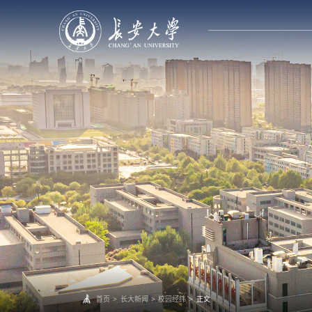
首页
>
长大新闻
>
校园经纬
>
正文