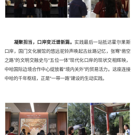
凝聚担当，口岸变迁谱新篇。
实践最后一站抵达霍尔果斯
口岸，国门文化展馆的悠远驼铃声唤起古丝路记忆，张骞“凿空
之路”的文明交融史与“五位一体”现代化口岸的现状交相辉映，
中哈国际边境合作中心绽放着“境内关外”的贸易活力。这座连接
中哈的千年枢纽，正是“一带一路”建设的生动实践。
档案资料
网络服务
后勤保障
医疗服务
仪器共享
附属学校