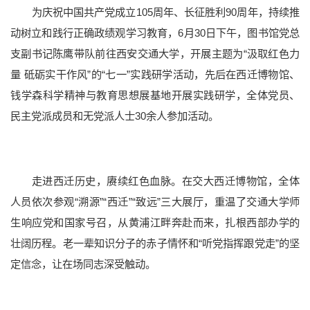
为庆祝中国共产党成立105周年、长征胜利90周年，持续推
动树立和践行正确政绩观学习教育，6月30日下午，图书馆党总
支副书记陈鹰带队前往西安交通大学，开展主题为“汲取红色力
量 砥砺实干作风”的“七一”实践研学活动，先后在西迁博物馆、
钱学森科学精神与教育思想展基地开展实践研学，全体党员、
民主党派成员和无党派人士30余人参加活动。
党群部门
行政部门
直附属单位
教学科研单位
走进西迁历史，赓续红色血脉。在交大西迁博物馆，全体
人员依次参观“溯源”“西迁”“致远”三大展厅，重温了交通大学师
生响应党和国家号召，从黄浦江畔奔赴而来，扎根西部办学的
壮阔历程。老一辈知识分子的赤子情怀和“听党指挥跟党走”的坚
定信念，让在场同志深受触动。