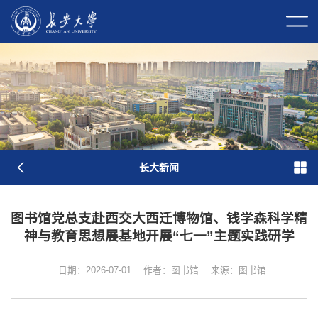
校长信箱
校园门户
校内邮件
原
图
长大新闻
图书馆党总支赴西交大西迁博物馆、钱学森科学精
神与教育思想展基地开展“七一”主题实践研学
日期：2026-07-01
作者：图书馆
来源：图书馆
学校简介
现任领导
历任领导
历史沿革
长大标识
长大映像