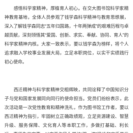
感悟科学家精神，厚植育人初心。在交大图书馆科学家精
院士风采
二级教授
黄大年式教师团队
教师个人主页
神教育基地，全体人员参观了钱学森科学精神与教育思想展，
深入了解钱学森同志“五年归国路，十年两弹成”的艰难历程与卓
越贡献，深刻领悟其“爱国、创新、求实、奉献、协同、育人”的
科学家精神内核。大家一致表示，要以钱学森为榜样，将个人
追求融入学校事业发展大局，立足本职岗位，以实干实绩践行
初心使命。
西迁精神与科学家精神交相辉映，共同诠释了中国知识分
本科教育
研究生教育
国际教育
继续教育
重点学科
子与党和国家发展同向同行的使命担当。党员们纷纷表示，此
次活动是一次党性教育和精神洗礼，作为图书馆工作者，要以
西迁精神为指引，牢固树立正确政绩观，立足资源建设、智慧
升级、服务保障、文化育人等本职工作，多做打基础、利长