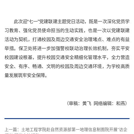
此次迎
“
七一”党建联建主题党日活动，既是一次深化党员学
本科招生
研究生招生
留学生招生
成人教育
习教育、强化党员使命担当的生动实践，也是一次以党建联建
学生就业
活动为契机，打通校园及周边交通安全治理堵点、难点的有益
举措。保卫处将进一步加强警校联动治理长效机制，夯实平安
校园建设根基，提升校园交通安全精细化管理水平，全力营造
安全、有序、畅通、文明的校园及周边交通环境，为学校高质
量发展筑牢安全保障。
档案资料
网络服务
后勤保障
医疗服务
仪器共享
（审稿：黄飞 网络编辑：和燕）
附属学校
上一篇：
土地工程学院赴自然资源部第一地理信息制图院开展“访企