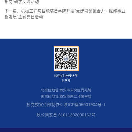
拓岗”研学交流活动
下一篇：
机械工程与智能装备学院开展“党建引领聚合力・赋能事业
新发展”主题党日活动
欢迎关注长安大学
公众号
北校区地址:西安市未央区尚苑路
南校区地址:西安市南二环路中段
校党委宣传部制作© 陕ICP备05001904号-1
1 /
1
陕公网安备 61011302000162号