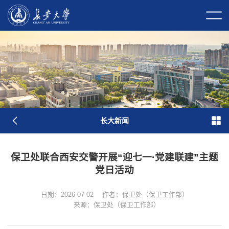
校长信箱
校园门户
校内邮件
原
图
长大新闻
保卫处联合西安交警开展“迎七一·党建联建”主题
党日活动
学校简介
现任领导
历任领导
历史沿革
长大标识
长大映像
日期：2026-07-02
作者：保卫处（保卫工作部）
来源：保卫处（保卫工作部）