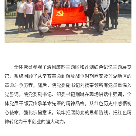
本科教育
研究生教育
国际教育
继续教育
重点学科
全体党员参观了清风廉韵主题区和莲湖红色记忆主题展览
馆，系统回顾了从辛亥革命到解放战争时期西安及莲湖地区的
革命斗争历程。随后，院党委副书记刘扬带领所有党员重温入
党誓词。院党委副书记、纪委书记荆琳在现场讲话中强调，全
体党员干部要传承革命先辈的精神品格，从红色历史中感悟初
心使命，强化宗旨意识，筑牢拒腐防变的思想防线，把红色精
神转化为干事创业的强大动力。
科研概况
科研平台
科研团队
科研成果
学术期刊