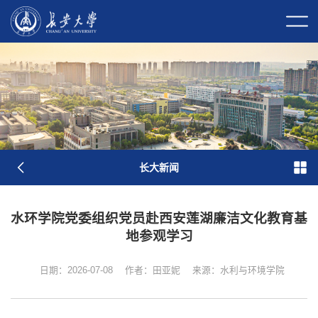
校长信箱
校园门户
校内邮件
原
图
长大新闻
水环学院党委组织党员赴西安莲湖廉洁文化教育基
地参观学习
学校简介
现任领导
历任领导
历史沿革
长大标识
日期：2026-07-08
作者：田亚妮
来源：水利与环境学院
长大映像