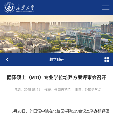
校长信箱
校园门户
校内邮件
原
图
教学科研
翻译硕士（MTI）专业学位培养方案评审会召开
日期：2025-05-21
作者：外国语学院
来源：外国语学院
学校简介
现任领导
历任领导
历史沿革
长大标识
长大映像
5月20日，外国语学院在北校区学院215会议室举办翻译硕