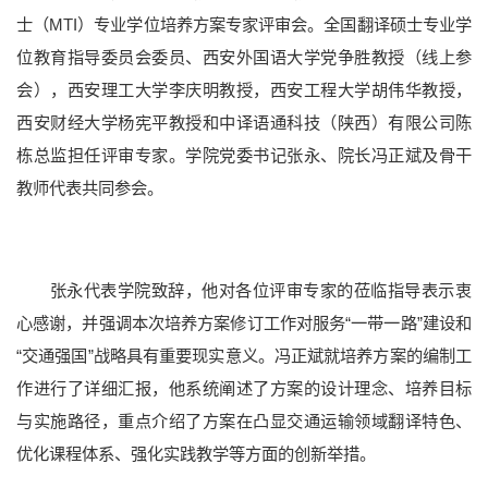
士（MTI）专业学位培养方案专家评审会。全国翻译硕士专业学
位教育指导委员会委员、西安外国语大学党争胜教授（线上参
会），西安理工大学李庆明教授，西安工程大学胡伟华教授，
西安财经大学杨宪平教授和中译语通科技（陕西）有限公司陈
栋总监担任评审专家。学院党委书记张永、院长冯正斌及骨干
党群部门
行政部门
直附属单位
教学科研单位
教师代表共同参会。
张永代表学院致辞，他对各位评审专家的莅临指导表示衷
心感谢，并强调本次培养方案修订工作对服务“一带一路”建设和
“交通强国”战略具有重要现实意义。冯正斌就培养方案的编制工
作进行了详细汇报，他系统阐述了方案的设计理念、培养目标
与实施路径，重点介绍了方案在凸显交通运输领域翻译特色、
院士风采
二级教授
黄大年式教师团队
教师个人主页
优化课程体系、强化实践教学等方面的创新举措。