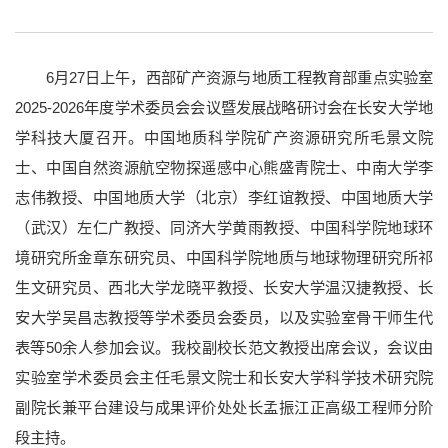
学校简介
现任领导
历任领导
历史沿革
长大标识
长大映像
6月27日上午，西部矿产资源与地质工程教育部重点实验室
2025-2026年度学术委员会会议暨发展战略研讨会在长安大学地
学科技大厦召开。中国地质科学院矿产资源研究所毛景文院
士、中国自然资源航空物探遥感中心熊盛青院士、中南大学李
志伟教授、中国地质大学（北京）李红谊教授、中国地质大学
（武汉）左仁广教授、同济大学黄雨教授、中国科学院地球环
境研究所金章东研究员、中国科学院地质与地球物理研究所祁
生文研究员、西北大学龙晓平教授、长安大学温汉捷教授、
长
安大学
吴昌志教授等学术委员会委员，以及实验室骨干师生代
表等50余人参加会议。我校副校长范文教授出席会议，会议由
实验室学术委员会主任毛景文院士和长安大学科学技术研究院
党群部门
行政部门
直附属单位
教学科研单位
副院长兼平台建设与成果评价处处长孟振江正高级工程师分阶
段主持。