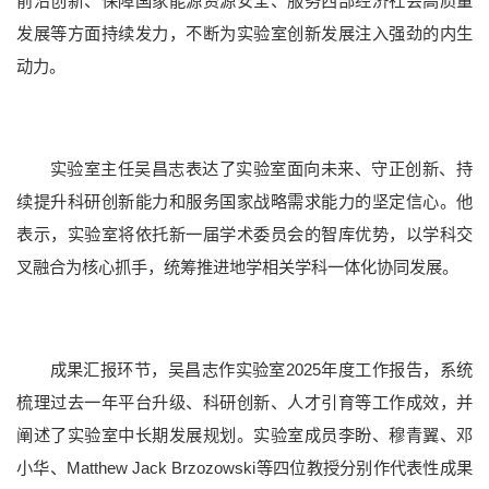
前沿创新、保障国家能源资源安全、服务西部经济社会高质量
发展等方面持续发力，不断为实验室创新发展注入强劲的内生
科研概况
科研平台
科研团队
科研成果
学术期刊
动力。
实验室主任吴昌志表达了实验室面向未来、守正创新、持
续提升科研创新能力和服务国家战略需求能力的坚定信心。他
表示，实验室将依托新一届学术委员会的智库优势，以学科交
叉融合为核心抓手，统筹推进地学相关学科一体化协同发展。
成果汇报环节，吴昌志作实验室2025年度工作报告，系统
梳理过去一年平台升级、科研创新、人才引育等工作成效，并
本科招生
研究生招生
留学生招生
成人教育
阐述了实验室中长期发展规划。实验室成员李盼、穆青翼、邓
学生就业
小华、Matthew Jack Brzozowski等四位教授分别作代表性成果