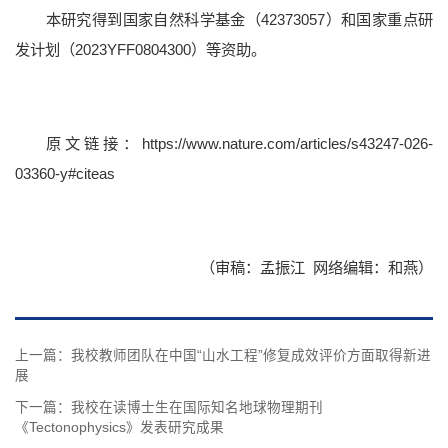
档案资料
网络服务
后勤保障
医疗服务
仪器共享
本研究得到国家自然科学基金（42373057）和国家重点研
附属学校
发计划（2023YFF0804300）等资助。
原文链接：
https://www.nature.com/articles/s43247-026-
03360-y#citeas
（审稿：孟振江 网络编辑：和燕）
上一篇：
我校教师团队在中国“山水工程”修复成效评价方面取得新进
展
下一篇：
我校在读博士生在国际知名地球物理期刊
《Tectonophysics》发表研究成果