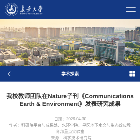
校长信箱
校园门户
校内邮件
原
图
学术探索
我校教师团队在Nature子刊《Communications
Earth & Environment》发表研究成果
日期：2026-04-30
作者：科研院平台与成果处、水环学院、旱区地下水文与生态效应教
育部重点实验室
学校简介
现任领导
历任领导
历史沿革
长大标识
来源：科学技术研究院