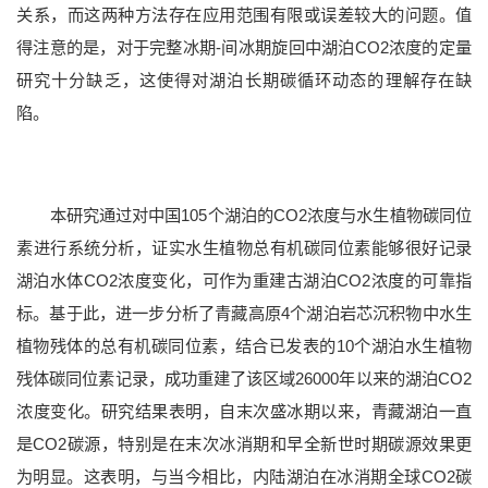
关系，而这两种方法存在应用范围有限或误差较大的问题。值
得注意的是，对于完整冰期-间冰期旋回中湖泊CO2浓度的定量
研究十分缺乏，这使得对湖泊长期碳循环动态的理解存在缺
陷。
本研究通过对中国105个湖泊的CO2浓度与水生植物碳同位
素进行系统分析，证实水生植物总有机碳同位素能够很好记录
湖泊水体CO2浓度变化，可作为重建古湖泊CO2浓度的可靠指
标。基于此，进一步分析了青藏高原4个湖泊岩芯沉积物中水生
科研概况
科研平台
科研团队
科研成果
学术期刊
植物残体的总有机碳同位素，结合已发表的10个湖泊水生植物
残体碳同位素记录，成功重建了该区域26000年以来的湖泊CO2
浓度变化。研究结果表明，自末次盛冰期以来，青藏湖泊一直
是CO2碳源，特别是在末次冰消期和早全新世时期碳源效果更
为明显。这表明，与当今相比，内陆湖泊在冰消期全球CO2碳