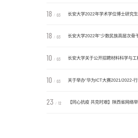
一、培养目标工程类博士专业学位研究
实宽广的理论基础和系统深入的专门知识
18
长安大学2022年学术学位博士研究
03
一、培养目标培养德智体美劳全面发展
上做出创造性成果的高级专门人才。二、招
18
长安大学2022年“少数民族高层次骨
03
一、培养目标培养坚定地拥护中国共产
坚实的基础理论和系统的专门知识，具有
10
长安大学关于公开招聘材料科学与工
03
长安大学直属国家教育部，是教育部和交
势学科创新平台”建设高校、国家“双一流”
10
关于举办“华为ICT大赛2021/202
03
各学院（系）：“华为ICT大赛2021
象：须为我校在读本科生、研究生，且202
23
【同心抗疫 共克时艰】陕西省网络
12
为坚决贯彻落实习近平总书记关于疫情
在打击网络谣言等违法不良信息中的作用