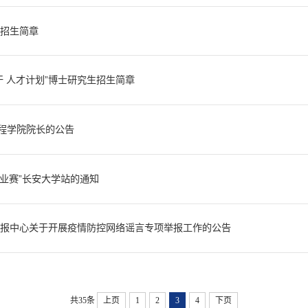
生教育旨在服务国家重大工程需求，面向企业（行业）工程实际，坚持以立德
、具备解决复杂工程技术问...
生招生简章
，在本门学科上掌握坚实宽广的基础理论和系统深入的专门知识，具有独立从
生计划我校2022年拟招收...
干 人才计划”博士研究生招生简章
党的领导和社会主义制度、坚定地维护民族团结和国家统一、立志为西部大开
从事科学研究、教学、管理...
程学院院长的公告
通运输部、自然资源部、住房和城乡建设部、陕西省人民政府共建的国家首批“21
建设高校。学校位...
2-行业赛”长安大学站的通知
/2022-行业赛”长安大学站即日起开始报名。为做好竞赛报名与参赛组织工作，
2年6月30日之前为在读状...
举报中心关于开展疫情防控网络谣言专项举报工作的公告
防控工作的重要指示批示精神和省委省政府关于做好疫情防控工作的统一部署
，陕西省网络举报中心向全...
共35条
上页
1
2
3
4
下页