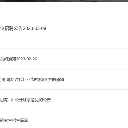
聘公告2023-03-09
通知2023-02-26
足迹 建功时代伟业”短视频大赛的通知
时代中国特色社会主义思想，把讲好英雄故事、弘扬革命精神作为网上思想引
办、省委教育工委、省教育...
见稿）》公开征求意见的公告
社会主义思想，全面落实党的教育方针和政策，完善现代大学制度建设，根据
〕17号）精神，学校启动了...
位研究生招生简章