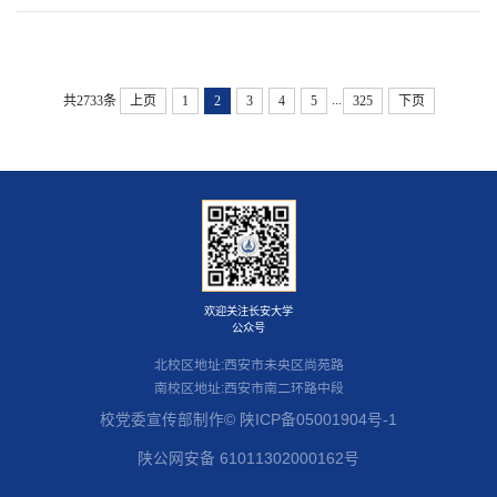
国语学院作专题讲座并与青年教师座
建。双方共同学习了《习近平关于树立
表示欢迎，他指出面对当前行业转型的
近日，美国南加州中文教师学会
本科招生
研究生招生
留学生招生
成人教育
记孙翔洲及师生代表出席本次活动。仪
谈。会议由外国语学院党委书记张永主
和践行正确政绩观论述摘编》，交流了
背景，希望未来两院能够建立常态化交
（CLTA-SC）副会长廖晓帆一行访问
式由行者街道办事处主任助理、办公室
持，社会科学处副处长石赟琦，外国语
学生就业
推动树立和践行正确政绩观学习教育走
流机制，深化在学科平台建设、本硕博
国际教育学院。国际学生招生办公室负
主任、长安大学2021届校友颜子恒主
学院副院长马瑛、李国玲参加会议。在
深走实的举措，...
贯通培养、国际化办学合作及产学研落
责人参加座谈交流。双方就近期计划执
持。崔涛在致辞中表示，行者街道党工
青年教师座谈会上，曾涛结合自身求学
...
共2733条
上页
1
2
3
4
5
325
下页
地等方面的互学互鉴。侯全华从办学历
行的教师来华访问事宜进行深入探讨，
委始终坚持党建引领，...
与科研经历，分享了从跨语言习得研究
程、师资队伍、人才培养、学科专业、
并围绕国际中文教育合作、中美人文交
到心理语言学、认知科学交叉研究的发
科学研究、社会服务、平台建设和对外
流等议题广泛交换意见。座谈会上，廖
展历程。她鼓励青年教师立足学科前
交流等方面详细介绍了学院情况。...
晓帆介绍了南加州中文教师学会基本情
档案资料
网络服务
后勤保障
医疗服务
仪器共享
沿，保持学术好奇心，在长期深耕中形
况、参访意向与合作诉求。国际学生招
附属学校
成研究特色。针对当前外语学科跨学科
生办公室参会人员结合学院资源与工作
发展的趋势，...
安排，介绍交流形式、活动内容等初步
方案，表示将全力做好各项准备工作，
保障交流活动顺利开展。...
欢迎关注长安大学
公众号
北校区地址:西安市未央区尚苑路
南校区地址:西安市南二环路中段
校党委宣传部制作© 陕ICP备05001904号-1
陕公网安备 61011302000162号