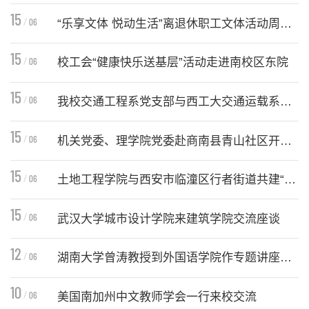
为深入贯彻落实党建引领乡村振兴工作
学工部、研工部邀请西安市公安局未央
15
06
部署，持续深化校地共建结对帮扶成
“乐享文体 悦动生活”离退休职工文体活动周开展
分局刑侦大队警官李珊、未央区禁毒办
效，6月9日至10日，土地工程学院党
副主任肖斌入校开展反诈、禁毒进校园
为丰富老同志精神生活，营造积极向
委书记李雪梅，党委副书记、纪委书记
15
安全宣传专题讲座，为广大师生带来了
06
上、健康和谐的校园文化氛围，6月8
校工会“健康快乐送基层”活动走进南校区东院
院士风采
二级教授
黄大年式教师团队
教师个人主页
孙翔洲一行赴商南县白玉河口村开展党
一堂生动实用的校园安全法治教育课。
日至12日，离退休工作处分别在四个
建帮扶工作，并与村“两委”班子召开专
6月12日下午，在校工会主席王卫带领
李珊警官聚焦高校师生高发受骗场景，
住宅区举办“乐享文体 悦动生活”离退休
15
题调研座谈会。学院调研组与村“两委”
06
下，工会践行群众路线，深入南校区东
结合刷单返利、不良校园贷、电商物流
我校交通工程系党支部与西工大交通运载系党支部联合开展主题党日活动
职工文体活动，1600多名老同志参与
班子成员围绕基层党建提质增效、特色
院水环学院、资源学院、地测学院和土
客服诈骗、网络游戏虚假交易等典型案
活动。本次活动设置乒乓球、台球等竞
为深入学习贯彻习近平新时代中国特色
产业转型升级、乡村民生服务保障、人
地学院分会，开展“健康快乐送基层”活
例，系统讲解了电信网络诈骗的定
15
技类和麻将、象棋、五子棋、跳棋、双
06
社会主义思想，引导广大党员教师树立
机关党委、理学院党委赴商南县青山社区开展乡村振兴工作
居环境整治提升等重点工作展开深入交
动，500余名教职工踊跃参与活动。本
义、...
本科教育
研究生教育
国际教育
继续教育
重点学科
扣等棋牌类项目，其中，台球、乒乓
和践行正确政绩观，推动党建与业务深
流探讨。调研组详细听取白玉河口村工
次活动旨在丰富教职工业余文化生活，
为深入开展树立和践行正确政绩观学习
球、双扣角逐出优胜奖。老同志们踊跃
度融合，6月12日上午，运输工程学院
15
作开展情况，全面摸清乡村发展现
缓解一线教职工教学科研工作压力，进
06
教育，进一步助力全面推进乡村振兴，
土地工程学院与西安市临潼区行者街道共建“大学生社会实践基地”签约暨揭牌仪式举行
参与，在和谐愉悦的氛围中切磋技艺、
交通工程系党支部与西北工业大学力学
状、...
一步增强教职工的归属感、幸福感与团
认真落实学校2026年乡村振兴定点帮
锻炼身体、增进情谊、交流生活感悟、
与交通运载工程学院交通运载系教工党
为深化校地协同合作，推进高校实践育
队凝聚力。校工会主席王卫宣布本次趣
扶工作要点，6月12日至13日，机关党
15
畅谈学校发展建设，活动现场欢声笑
支部在北校区明德园智通大厦626会议
06
人工作与基层社会治理深度融合，6月
武汉大学城市设计学院来建筑学院交流座谈
味文体活动正式开始，校工会副主席马
委书记李金和、理学院党委书记闫永刚
语、...
室联合举办“同筑正确政绩观 共谱交通
11日下午，长安大学土地工程学院与
科研概况
科研平台
科研团队
科研成果
学术期刊
艳梅主持活动。本次活动精心设置多项
带队赴商南县青山镇青山社区开展乡村
6月10日下午，武汉大学城市设计学院
育人新篇章”主题党日活动。双方党支
西安市临潼区行者街道举行共建“大学
12
趣味团建项目，兼顾休闲性与协作
振兴工作。树立和践行正确政绩观学习
06
院长武文杰一行4人到建筑学院调研交
湖南大学曾涛教授到外国语学院作专题讲座并与青年教师座谈
部全体党员参加活动，活动由运输工程
生社会实践基地”签约暨揭牌仪式。行
性。...
教育联学联建座谈会在青山社区党建活
流。建筑学院党委书记贾侃、院长侯全
学院交通工程系党支部书记张敏和西工
者街道党工委书记崔涛、办事处主任徐
应我校社会科学处及外国语学院邀请，
动室，工作组与青山社区开展“树立和
华及相关系所负责人参加会议，会议由
10
大交通运载系教工党支部书记李玉刚共
辉及相关负责同志，学校团委副书记常
06
6月11日下午，湖南大学曾涛教授到外
美国南加州中文教师学会一行来校交流
践行正确政绩观学习教育”专题联学联
副院长何文芳主持。贾侃对武文杰一行
同主持。...
睿，土地工程学院党委副书记、纪委书