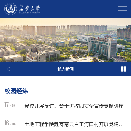
回到旧版网站
校长信箱
校园门户
校内邮件
长大新闻
学校简介
现任领导
历任领导
历史沿革
长大标识
长大映像
校园经纬
17
06
我校开展反诈、禁毒进校园安全宣传专题讲座
为进一步筑牢校园安全防护屏障，切实
16
党群部门
行政部门
直附属单位
教学科研单位
提升全体师生反诈防毒安全意识和自我
06
土地工程学院赴商南县白玉河口村开展党建帮扶调研
防护能力，6月15日，学校保卫处联合